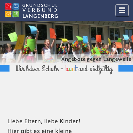
GRUNDSCHUL
VERBUND
LANGENBERG
Angebote gegen Langeweile
Wir leben Schule -
b
u
n
t
und vielfältig
Liebe Eltern, liebe Kinder!
Hier gibt es eine kleine