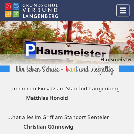
GRUNDSCHUL
VERBUND
LANGENBERG
Hausmeister
Wir leben Schule -
b
u
n
t
und vielfältig
...immer im Einsatz am Standort Langenberg
Matthias Honold
...hat alles im Griff am Standort Benteler
Christian Günnewig