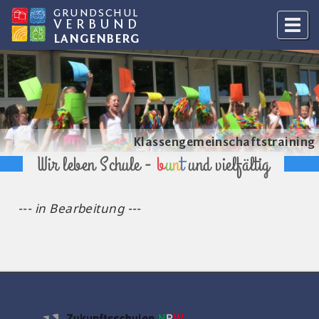
GRUNDSCHUL
VERBUND
LANGENBERG
Klassengemeinschaftstraining
Wir leben Schule -
b
u
n
t
und vielfältig
--- in Bearbeitung ---