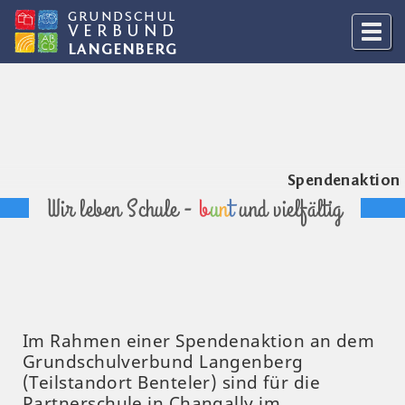
GRUNDSCHUL
VERBUND
LANGENBERG
Spendenaktion
Wir leben Schule -
b
u
n
t
und vielfältig
Im Rahmen einer Spendenaktion an dem
Grundschulverbund Langenberg
(Teilstandort Benteler) sind für die
Partnerschule in Changally im